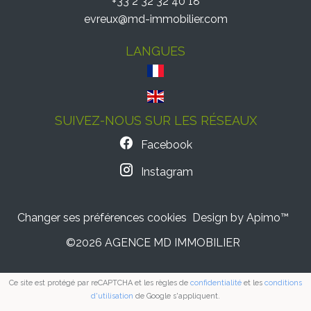
+33 2 32 32 40 18
evreux@md-immobilier.com
LANGUES
SUIVEZ-NOUS SUR LES RÉSEAUX
Facebook
Instagram
Changer ses préférences cookies
Design by
Apimo™
©2026 AGENCE MD IMMOBILIER
Ce site est protégé par reCAPTCHA et les règles de
confidentialité
et les
conditions
d'utilisation
de Google s'appliquent.