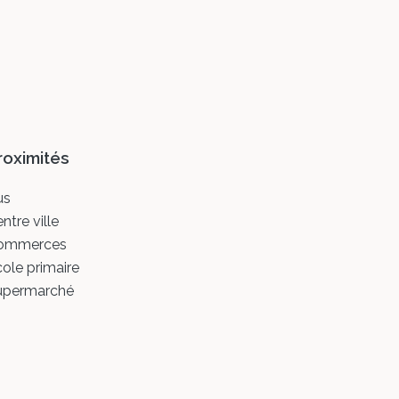
roximités
us
ntre ville
ommerces
ole primaire
upermarché