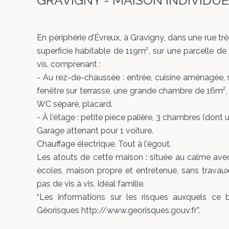
GRAVIGNY - MAISON INDIVIDU
En périphérie d’Évreux, à Gravigny, dans une rue t
superficie habitable de 119m², sur une parcelle de
vis, comprenant :
- Au rez-de-chaussée : entrée, cuisine aménagée,
fenêtre sur terrasse, une grande chambre de 16m², 
WC séparé, placard.
- À l'étage : petite pièce palière, 3 chambres (dont 
Garage attenant pour 1 voiture.
Chauffage électrique. Tout à l'égout.
Les atouts de cette maison : située au calme ave
écoles, maison propre et entretenue, sans travaux
pas de vis à vis. Idéal famille.
“Les informations sur les risques auxquels ce b
Géorisques http://www.georisques.gouv.fr”.