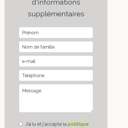
d'informations
supplémentaires
J’ai lu et j'accepte la
politique