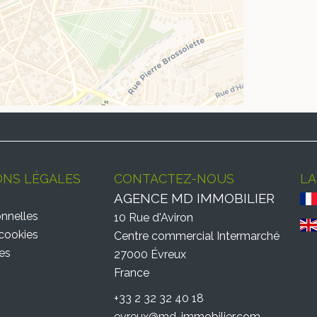
ONS LÉGALES
CONTACTEZ-NOUS
L
AGENCE MD IMMOBILIER
nnelles
10 Rue d'Aviron
 cookies
Centre commercial Intermarché
es
27000
Évreux
France
+33 2 32 32 40 18
evreux@md-immobilier.com