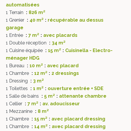
automatisées
1 Terrain
826 m²
1 Grenier
40 m²
récupérable au dessus
garage
1 Entrée
7 m²
avec placards
1 Double réception
34 m²
1 Cuisine équipée
15 m²
Cuisinella - Electro-
ménager HDG
1 Bureau
10 m²
avec placard
1 Chambre
12 m²
2 dressings
1 Dressing
3 m²
1 Toilettes
1 m²
ouverture entrée + SDE
1 Salle de bains
5 m²
attenante chambre
1 Cellier
7 m²
av. adoucisseur
1 Mezzanine
8 m²
1 Chambre
15 m²
avec placard dressing
1 Chambre
14 m²
avec placard dressing